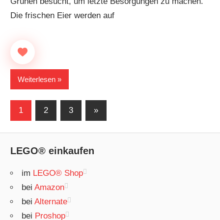
Grünen besucht, um letzte Besorgungen zu machen.
Die frischen Eier werden auf
Weiterlesen
Seitennummerierung
Nächste
1
2
3
»
Beiträge
der
Beiträge
LEGO® einkaufen
im
LEGO® Shop
bei
Amazon
bei
Alternate
bei
Proshop