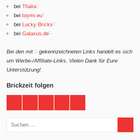
bei
Thalia
bei
toymi.eu
bei
Lucky Bricks
bei
Galaxus.de
Bei den mit
gekennzeichneten Links handelt es sich
um Werbe-/Affiliate-Links. Vielen Dank für Eure
Unterstützung!
Brickzeit folgen
Brickzeit
Brickzeit
Brickzeit
Brickzeit
Brickzeit
auf
auf
auf
auf
auf
Facebook
Twitter
Instagram
YouTube
Telegram
Suchen
Suchen
nach: