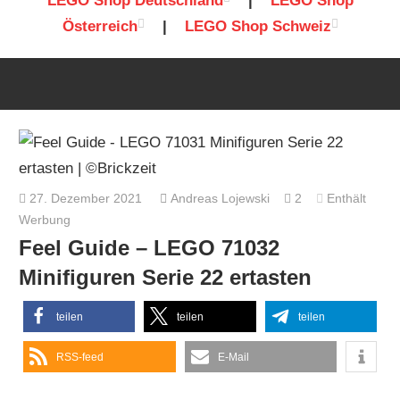
LEGO Shop Deutschland
|
LEGO Shop
Österreich
|
LEGO Shop Schweiz
27. Dezember 2021
Andreas Lojewski
2
Enthält
Werbung
Feel Guide – LEGO 71032
Minifiguren Serie 22 ertasten
teilen
teilen
teilen
RSS-feed
E-Mail