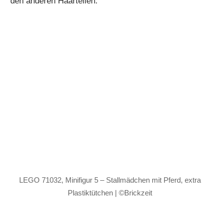
den anderen Haarteilen.
LEGO 71032, Minifigur 5 – Stallmädchen mit Pferd, extra
Plastiktütchen | ©Brickzeit