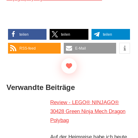
teilen
teilen
teilen
RSS-feed
E-Mail
Verwandte Beiträge
Review - LEGO® NINJAGO®
30428 Green Ninja Mech Dragon
Polybag
Auf der Heimreise habe ich heute