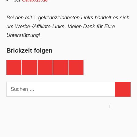
Bei den mit
gekennzeichneten Links handelt es sich
um Werbe-/Affiliate-Links. Vielen Dank für Eure
Unterstützung!
Brickzeit folgen
Brickzeit
Brickzeit
Brickzeit
Brickzeit
Brickzeit
auf
auf
auf
auf
auf
Facebook
Twitter
Instagram
YouTube
Telegram
Suchen
Suchen
nach: