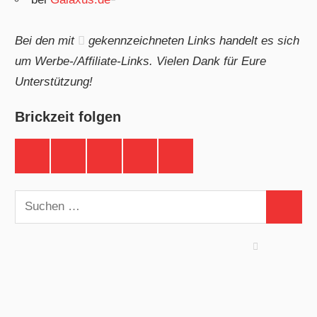
Bei den mit
gekennzeichneten Links handelt es sich
um Werbe-/Affiliate-Links. Vielen Dank für Eure
Unterstützung!
Brickzeit folgen
Brickzeit
Brickzeit
Brickzeit
Brickzeit
Brickzeit
auf
auf
auf
auf
auf
Facebook
Twitter
Instagram
YouTube
Telegram
Suchen
Suchen
nach: