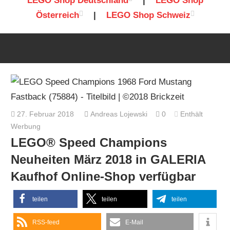
LEGO Shop Deutschland
|
LEGO Shop
Österreich
|
LEGO Shop Schweiz
27. Februar 2018
Andreas Lojewski
0
Enthält
Werbung
LEGO® Speed Champions
Neuheiten März 2018 in GALERIA
Kaufhof Online-Shop verfügbar
teilen
teilen
teilen
RSS-feed
E-Mail