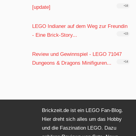
[update]
+16
LEGO Indianer auf dem Weg zur Freundin
- Eine Brick-Story...
+15
Review und Gewinnspiel - LEGO 71047
Dungeons & Dragons Minifiguren...
+14
Brickzeit.de ist ein LEGO Fan-Blog.
Hier dreht sich alles um das Hobby
und die Faszination LEGO. Dazu