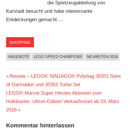
die Spielzeugabteilung von
Karstadt besucht und habe interessante
Entdeckungen gemacht.…
SHOPPING
ANGEBOTE
LEGO SPEED CHAMPIONS
NEUHEITEN 2018
Beitragsnavigation
Vorheriger
Review – LEGO® NINJAGO® Polybag 30351 Sons
Beitrag:
of Garmadon und 30352 Turbo Set
Nächster
LEGO® Marvel Super Heroes Aktionen zum
Beitrag:
Hulkbuster: Ultron Edition Verkaufsstart ab 03. März
2018
Kommentar hinterlassen