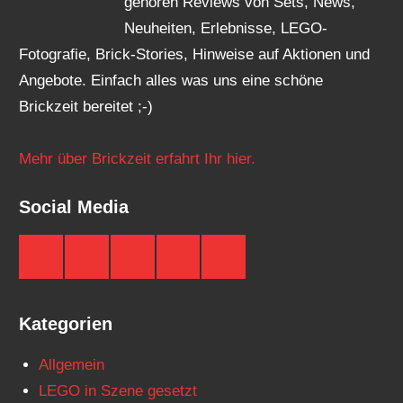
gehören Reviews von Sets, News,
Neuheiten, Erlebnisse, LEGO-
Fotografie, Brick-Stories, Hinweise auf Aktionen und
Angebote. Einfach alles was uns eine schöne
Brickzeit bereitet ;-)
Mehr über Brickzeit erfahrt Ihr hier.
Social Media
Brickzeit
Brickzeit
Brickzeit
Brickzeit
Brickzeit
auf
auf
auf
auf
auf
Facebook
Twitter
Instagram
YouTube
Telegram
Kategorien
Allgemein
LEGO in Szene gesetzt