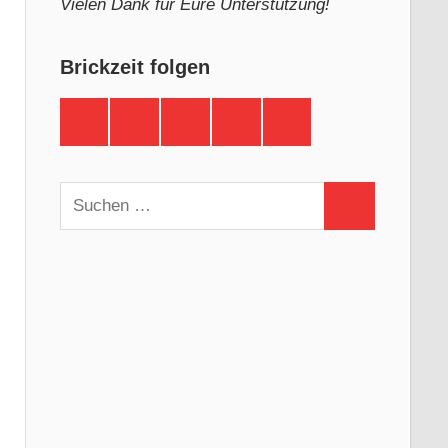
Vielen Dank für Eure Unterstützung!
Brickzeit folgen
Brickzeit
Brickzeit
Brickzeit
Brickzeit
Brickzeit
auf
auf
auf
auf
auf
Facebook
Twitter
Instagram
YouTube
Telegram
Suchen
Suchen
nach: