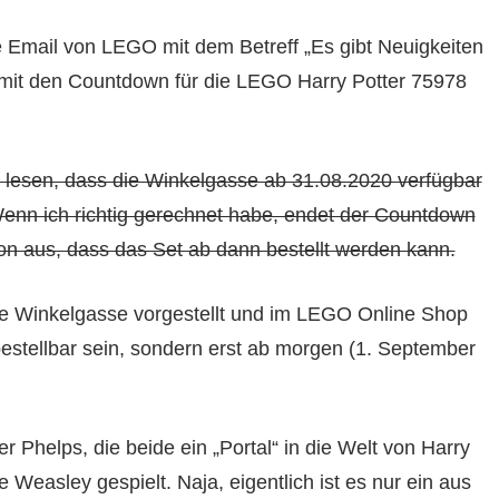
 Email von LEGO mit dem Betreff „Es gibt Neuigkeiten
it den Countdown für die LEGO Harry Potter 75978
 lesen, dass die Winkelgasse ab 31.08.2020 verfügbar
enn ich richtig gerechnet habe, endet der Countdown
n aus, dass das Set ab dann bestellt werden kann.
e Winkelgasse vorgestellt und im LEGO Online Shop
zt bestellbar sein, sondern erst ab morgen (1. September
r Phelps, die beide ein „Portal“ in die Welt von Harry
Weasley gespielt. Naja, eigentlich ist es nur ein aus