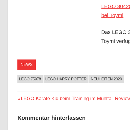
LEGO 30420 
bei Toymi
Das LEGO 30
Toymi verfü
NEWS
LEGO 75978
LEGO HARRY POTTER
NEUHEITEN 2020
Beitragsnavigation
Vorheriger
Nächst
LEGO Karate Kid beim Training im Mühltal
Review
Beitrag:
Beitrag
Kommentar hinterlassen