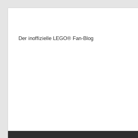
Zum
Inhalt
Brickze
springen
Der inoffizielle LEGO® Fan-Blog