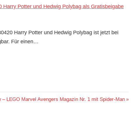
Harry Potter und Hedwig Polybag als Gratisbeigabe
420 Harry Potter und Hedwig Polybag ist jetzt bei
gbar. Für einen…
er
 – LEGO Marvel Avengers Magazin Nr. 1 mit Spider-Man
: