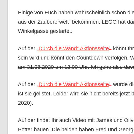
Einige von Euch haben wahrscheinlich schon die
aus der Zaubererwelt“ bekommen. LEGO hat dam
Winkelgasse gestartet.
Auf der
„Durch die Wand“ Aktionsseite
könnt Ihr
sein wird und könnt den Countdown verfolgen. W
am 31.08.2020 um 12:00 Uhr. Ich gehe also davo
Auf der
„Durch die Wand“ Aktionsseite
wurde di
ist sie gelistet. Leider wird sie nicht bereits jet
2020).
Auf der findet Ihr auch Video mit James und Olive
Potter bauen. Die beiden haben Fred und George 