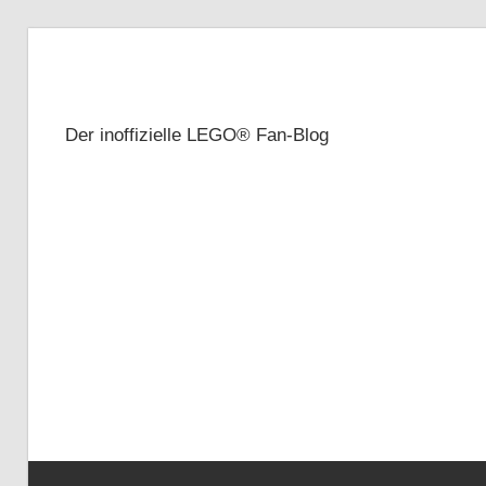
Zum
Inhalt
Brickze
springen
Der inoffizielle LEGO® Fan-Blog