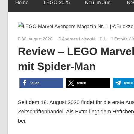
Home
LEGO 2025
Neu im Juni
Ne
30. August 2020
Andreas Lojewski
1
Enthält W
Review – LEGO Marvel
mit Spider-Man
teilen
teilen
teilen
Seit dem 18. August 2020 findet Ihr die erste
Zeitschriftenhandel. Als Extra liegt dem Heftche
bei.