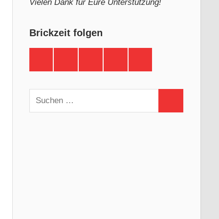
Vielen Dank für Eure Unterstützung!
Brickzeit folgen
Brickzeit
Brickzeit
Brickzeit
Brickzeit
Brickzeit
auf
auf
auf
auf
auf
Facebook
Twitter
Instagram
YouTube
Telegram
Suchen
Suchen
nach: