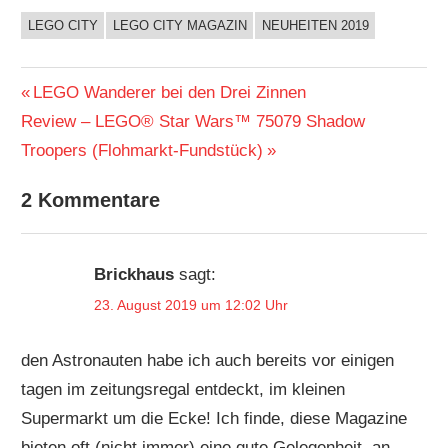
LEGO CITY
LEGO CITY MAGAZIN
NEUHEITEN 2019
Beitragsnavigation
Vorheriger
LEGO Wanderer bei den Drei Zinnen
Nächster
Beitrag:
Review – LEGO® Star Wars™ 75079 Shadow
Beitrag:
Troopers (Flohmarkt-Fundstück)
2 Kommentare
Brickhaus
sagt:
23. August 2019 um 12:02 Uhr
den Astronauten habe ich auch bereits vor einigen
tagen im zeitungsregal entdeckt, im kleinen
Supermarkt um die Ecke! Ich finde, diese Magazine
bieten oft (nicht immer) eine gute Gelegenheit, an