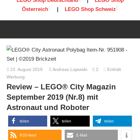
LEGO Shop Deutschland
|
LEGO Shop
Österreich
|
LEGO Shop Schweiz
22. August 2019
Andreas Lojewski
2
Enthält
Werbung
Review – LEGO® City Magazin
September 2019 (Nr.8) mit
Astronaut und Roboter
teilen
teilen
teilen
RSS-feed
E-Mail