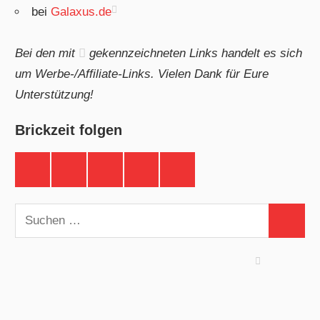
bei
Galaxus.de
Bei den mit
gekennzeichneten Links handelt es sich
um Werbe-/Affiliate-Links. Vielen Dank für Eure
Unterstützung!
Brickzeit folgen
Brickzeit
Brickzeit
Brickzeit
Brickzeit
Brickzeit
auf
auf
auf
auf
auf
Facebook
Twitter
Instagram
YouTube
Telegram
Suchen
Suchen
nach: