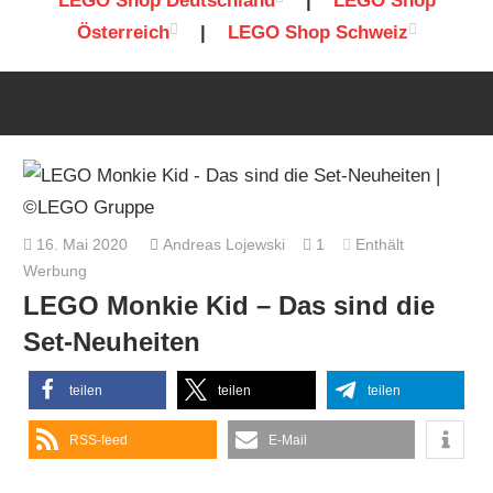
LEGO Shop Deutschland
|
LEGO Shop
Österreich
|
LEGO Shop Schweiz
16. Mai 2020
Andreas Lojewski
1
Enthält
Werbung
LEGO Monkie Kid – Das sind die
Set-Neuheiten
teilen
teilen
teilen
RSS-feed
E-Mail