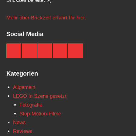
Brickzeit bereitet ;-)
Mehr über Brickzeit erfahrt Ihr hier.
Social Media
Brickzeit
Brickzeit
Brickzeit
Brickzeit
Brickzeit
auf
auf
auf
auf
auf
Facebook
Twitter
Instagram
YouTube
Telegram
Kategorien
Allgemein
LEGO in Szene gesetzt
Fotografie
Stop-Motion-Filme
News
Reviews