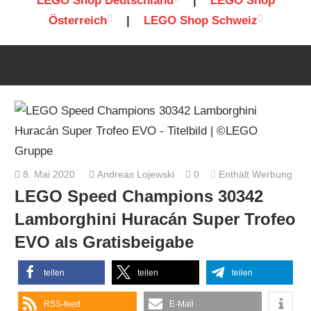
LEGO Shop Deutschland
|
LEGO Shop
Österreich
|
LEGO Shop Schweiz
8. Mai 2020
Andreas Lojewski
0
Enthält Werbung
LEGO Speed Champions 30342
Lamborghini Huracán Super Trofeo
EVO als Gratisbeigabe
teilen
teilen
teilen
RSS-feed
E-Mail