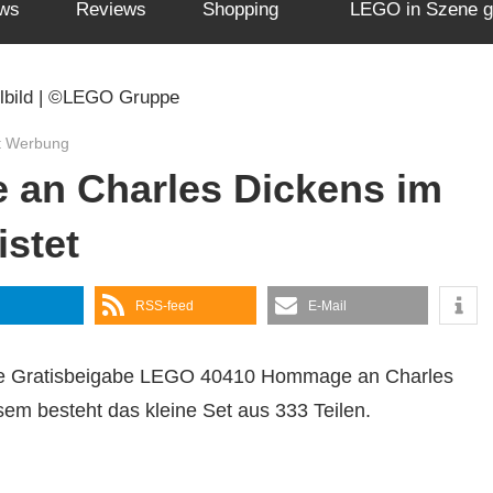
ws
Reviews
Shopping
LEGO in Szene g
t Werbung
an Charles Dickens im
stet
RSS-feed
E-Mail
nde Gratisbeigabe LEGO 40410 Hommage an Charles
em besteht das kleine Set aus 333 Teilen.