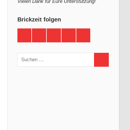
Vielen Dank für Eure Unterstützung!
Brickzeit folgen
Brickzeit
Brickzeit
Brickzeit
Brickzeit
Brickzeit
auf
auf
auf
auf
auf
Facebook
Twitter
Instagram
YouTube
Telegram
Suchen
Suchen
nach: