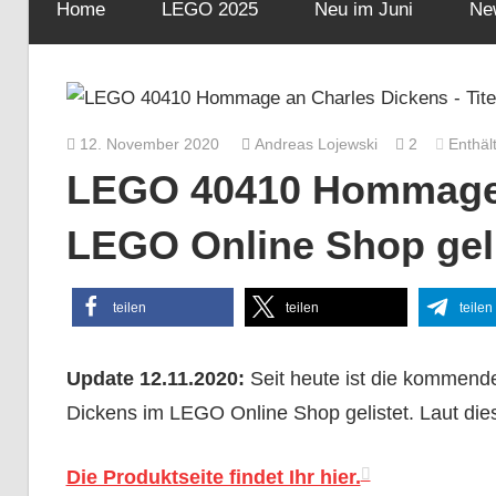
Home
LEGO 2025
Neu im Juni
Ne
12. November 2020
Andreas Lojewski
2
Enthäl
LEGO 40410 Hommage 
LEGO Online Shop geli
teilen
teilen
teilen
Update 12.11.2020:
Seit heute ist die komme
Dickens im LEGO Online Shop gelistet. Laut dies
Die Produktseite findet Ihr hier.