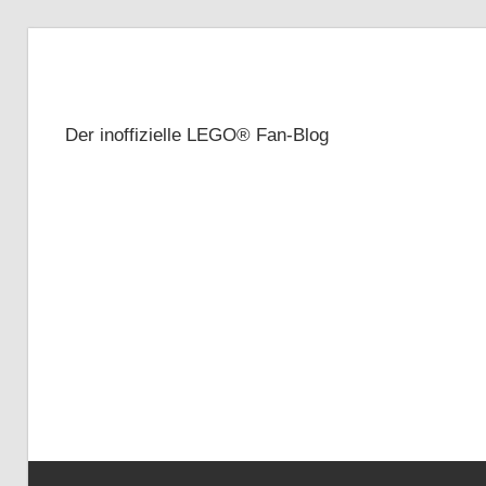
Zum
Inhalt
Brickze
springen
Der inoffizielle LEGO® Fan-Blog