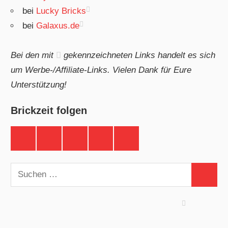
bei
Lucky Bricks
bei
Galaxus.de
Bei den mit
gekennzeichneten Links handelt es sich
um Werbe-/Affiliate-Links. Vielen Dank für Eure
Unterstützung!
Brickzeit folgen
Brickzeit
Brickzeit
Brickzeit
Brickzeit
Brickzeit
auf
auf
auf
auf
auf
Facebook
Twitter
Instagram
YouTube
Telegram
Suchen
Suchen
nach: