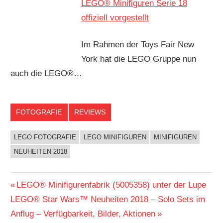
LEGO® Minifiguren Serie 18
offiziell vorgestellt
Im Rahmen der Toys Fair New
York hat die LEGO Gruppe nun
auch die LEGO®…
FOTOGRAFIE
REVIEWS
LEGO FOTOGRAFIE
LEGO MINIFIGUREN
MINIFIGUREN
NEUHEITEN 2018
Beitragsnavigation
Vorheriger
LEGO® Minifigurenfabrik (5005358) unter der Lupe
Nächster
Beitrag:
LEGO® Star Wars™ Neuheiten 2018 – Solo Sets im
Beitrag:
Anflug – Verfügbarkeit, Bilder, Aktionen