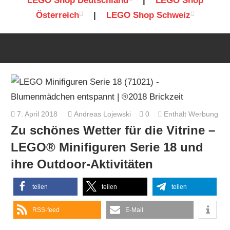
LEGO Shop Deutschland
|
LEGO Shop
Österreich
|
LEGO Shop Schweiz
7. April 2018
Andreas Lojewski
0
Enthält Werbung
Zu schönes Wetter für die Vitrine –
LEGO® Minifiguren Serie 18 und
ihre Outdoor-Aktivitäten
teilen
teilen
teilen
RSS-feed
E-Mail