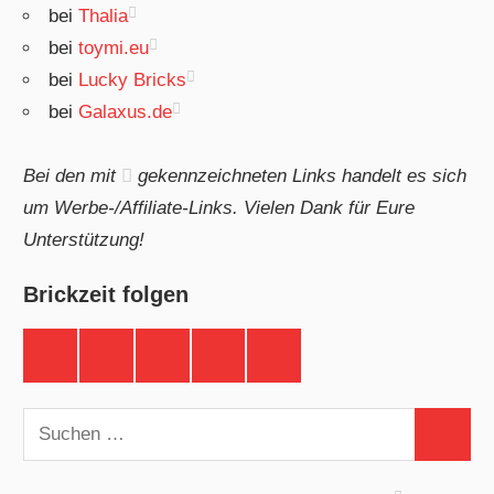
bei
Thalia
bei
toymi.eu
bei
Lucky Bricks
bei
Galaxus.de
Bei den mit
gekennzeichneten Links handelt es sich
um Werbe-/Affiliate-Links. Vielen Dank für Eure
Unterstützung!
Brickzeit folgen
Brickzeit
Brickzeit
Brickzeit
Brickzeit
Brickzeit
auf
auf
auf
auf
auf
Facebook
Twitter
Instagram
YouTube
Telegram
Suchen
Suchen
nach: