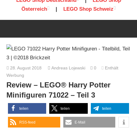
LEGO Shop Deutschland
|
LEGO Shop
Österreich
|
LEGO Shop Schweiz
28. August 2018
Andreas Lojewski
0
Enthält
Werbung
Review – LEGO® Harry Potter
Minifiguren 71022 – Teil 3
teilen
teilen
teilen
RSS-feed
E-Mail