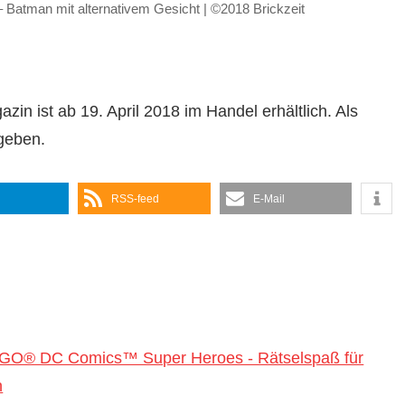
atman mit alternativem Gesicht | ©2018 Brickzeit
st ab 19. April 2018 im Handel erhältlich. Als
geben.
RSS-feed
E-Mail
EGO® DC Comics™ Super Heroes - Rätselspaß für
n