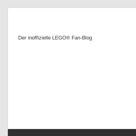
Zum
Inhalt
Brickze
springen
Der inoffizielle LEGO® Fan-Blog