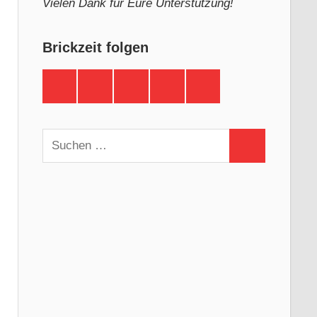
Vielen Dank für Eure Unterstützung!
Brickzeit folgen
Brickzeit
Brickzeit
Brickzeit
Brickzeit
Brickzeit
auf
auf
auf
auf
auf
Facebook
Twitter
Instagram
YouTube
Telegram
Suchen
Suchen
nach: