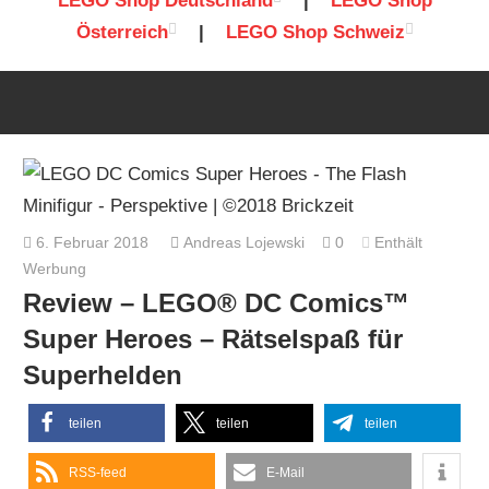
LEGO Shop Deutschland
|
LEGO Shop
Österreich
|
LEGO Shop Schweiz
6. Februar 2018
Andreas Lojewski
0
Enthält
Werbung
Review – LEGO® DC Comics™
Super Heroes – Rätselspaß für
Superhelden
teilen
teilen
teilen
RSS-feed
E-Mail