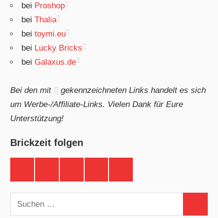
bei
Proshop
bei
Thalia
bei
toymi.eu
bei
Lucky Bricks
bei
Galaxus.de
Bei den mit
gekennzeichneten Links handelt es sich
um Werbe-/Affiliate-Links. Vielen Dank für Eure
Unterstützung!
Brickzeit folgen
Brickzeit
Brickzeit
Brickzeit
Brickzeit
Brickzeit
auf
auf
auf
auf
auf
Facebook
Twitter
Instagram
YouTube
Telegram
Suchen
Suchen
nach: