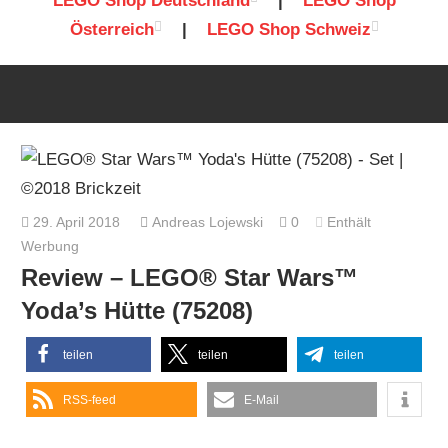
LEGO Shop Deutschland
|
LEGO Shop
Österreich
|
LEGO Shop Schweiz
29. April 2018
Andreas Lojewski
0
Enthält
Werbung
Review – LEGO® Star Wars™
Yoda’s Hütte (75208)
teilen
teilen
teilen
RSS-feed
E-Mail