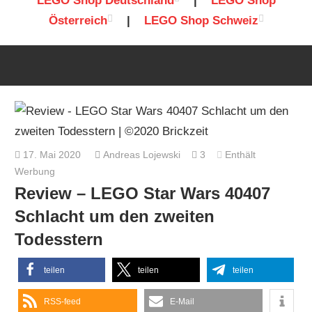
LEGO Shop Deutschland
|
LEGO Shop
Österreich
|
LEGO Shop Schweiz
17. Mai 2020
Andreas Lojewski
3
Enthält
Werbung
Review – LEGO Star Wars 40407
Schlacht um den zweiten
Todesstern
teilen
teilen
teilen
RSS-feed
E-Mail