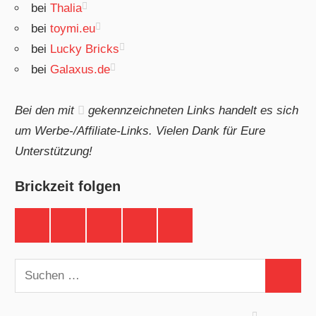
bei
Thalia
bei
toymi.eu
bei
Lucky Bricks
bei
Galaxus.de
Bei den mit
gekennzeichneten Links handelt es sich
um Werbe-/Affiliate-Links. Vielen Dank für Eure
Unterstützung!
Brickzeit folgen
Brickzeit
Brickzeit
Brickzeit
Brickzeit
Brickzeit
auf
auf
auf
auf
auf
Facebook
Twitter
Instagram
YouTube
Telegram
Suchen
Suchen
nach: