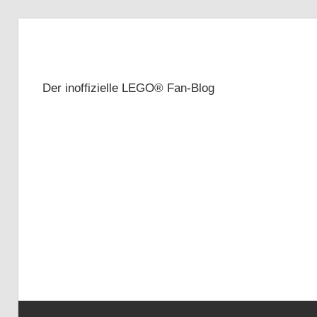
Zum
Inhalt
Brickze
springen
Der inoffizielle LEGO® Fan-Blog