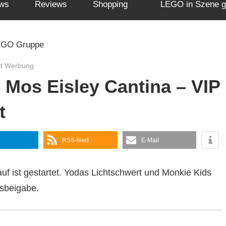
ws
Reviews
Shopping
LEGO in Szene g
lt Werbung
Mos Eisley Cantina – VIP
t
RSS-feed
E-Mail
uf ist gestartet. Yodas Lichtschwert und Monkie Kids
isbeigabe.