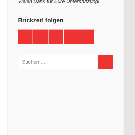
Vielen Dank für Eure Unterstützung!
Brickzeit folgen
Brickzeit
Brickzeit
Brickzeit
Brickzeit
Brickzeit
auf
auf
auf
auf
auf
Facebook
Twitter
Instagram
YouTube
Telegram
Suchen
Suchen
nach: