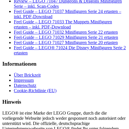
Review – LEGO 71047 Dungeons & Dragons Minifiguren
Serie – inkl. Scan-Codes
Feel Guide – LEGO 71037 Minifiguren Serie 24 ertasten –
inkl. PDF-Download
Feel Guide – LEGO 71033 The Muppets Minifiguren
ertasten – inkl. PDF-Download
Feel Guide – LEGO 71032 Minifiguren Serie 22 ertasten
Feel-Guide – LEGO 71029 Minifiguren Serie 21 ertasten
Feel Guide – LEGO 71027 Minifiguren Serie 20 ertasten
Feel Guide – LEGO® 71024 Die Disney Minifiguren Serie 2
ertasten
Informationen
Über Brickzeit
Impressum
Datenschutz
Cookie-Richtlinie (EU)
Hinweis
LEGO® ist eine Marke der LEGO Gruppe, durch die die
vorliegende Webseite jedoch weder gesponsert noch autorisiert oder
unterstützt wird. Die offizielle, deutschsprachige
Unternehmenswebseite von LEGO® findet Ihr unter folgendem