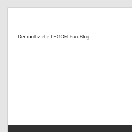
Zum
Inhalt
Brickze
springen
Der inoffizielle LEGO® Fan-Blog