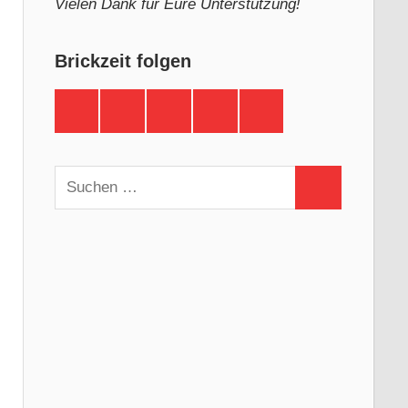
Vielen Dank für Eure Unterstützung!
Brickzeit folgen
Brickzeit
Brickzeit
Brickzeit
Brickzeit
Brickzeit
auf
auf
auf
auf
auf
Facebook
Twitter
Instagram
YouTube
Telegram
Suchen
Suchen
nach: