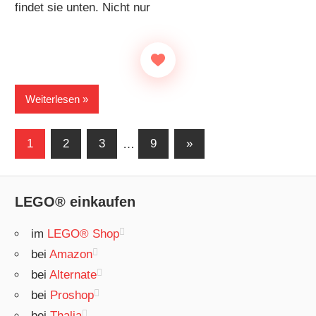
findet sie unten. Nicht nur
Weiterlesen
Seitennummerierung
Nächste
1
2
3
…
9
»
Beiträge
der
Beiträge
LEGO® einkaufen
im
LEGO® Shop
bei
Amazon
bei
Alternate
bei
Proshop
bei
Thalia