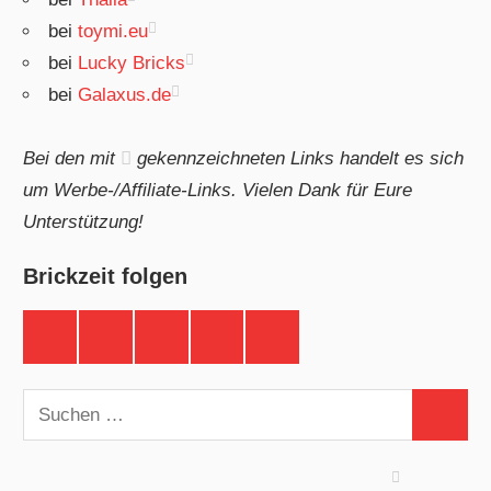
bei
toymi.eu
bei
Lucky Bricks
bei
Galaxus.de
Bei den mit
gekennzeichneten Links handelt es sich
um Werbe-/Affiliate-Links. Vielen Dank für Eure
Unterstützung!
Brickzeit folgen
Brickzeit
Brickzeit
Brickzeit
Brickzeit
Brickzeit
auf
auf
auf
auf
auf
Facebook
Twitter
Instagram
YouTube
Telegram
Suchen
Suchen
nach: