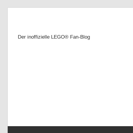
Zum
Inhalt
Brickze
springen
Der inoffizielle LEGO® Fan-Blog