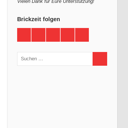
Vielen Dank für Eure Unterstützung!
Brickzeit folgen
Brickzeit
Brickzeit
Brickzeit
Brickzeit
Brickzeit
auf
auf
auf
auf
auf
Facebook
Twitter
Instagram
YouTube
Telegram
Suchen
Suchen
nach: