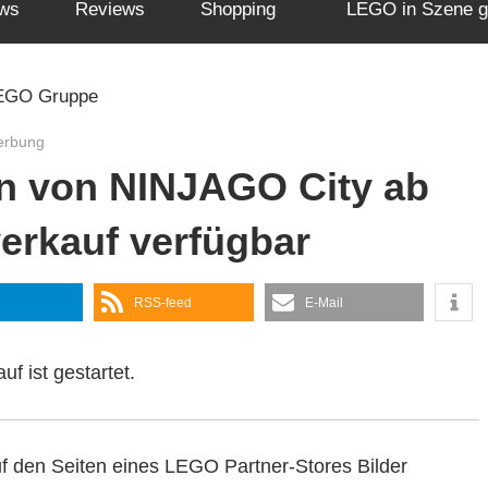
ws
Reviews
Shopping
LEGO in Szene g
erbung
n von NINJAGO City ab
verkauf verfügbar
RSS-feed
E-Mail
f ist gestartet.
 den Seiten eines LEGO Partner-Stores Bilder