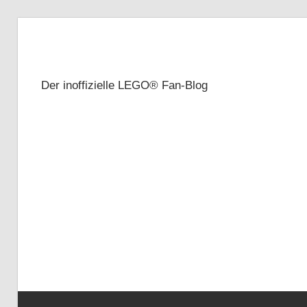
Zum
Inhalt
Brickze
springen
Der inoffizielle LEGO® Fan-Blog