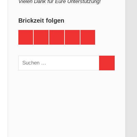
Vielen Dank für Eure Unterstützung!
Brickzeit folgen
Brickzeit
Brickzeit
Brickzeit
Brickzeit
Brickzeit
auf
auf
auf
auf
auf
Facebook
Twitter
Instagram
YouTube
Telegram
Suchen
Suchen
nach: