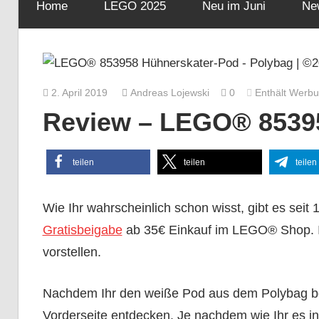
Home
LEGO 2025
Neu im Juni
Ne
2. April 2019
Andreas Lojewski
0
Enthält Werb
Review – LEGO® 8539
teilen
teilen
teilen
Wie Ihr wahrscheinlich schon wisst, gibt es seit 
Gratisbeigabe
ab 35€ Einkauf im LEGO® Shop. I
vorstellen.
Nachdem Ihr den weiße Pod aus dem Polybag befre
Vorderseite entdecken. Je nachdem wie Ihr es in