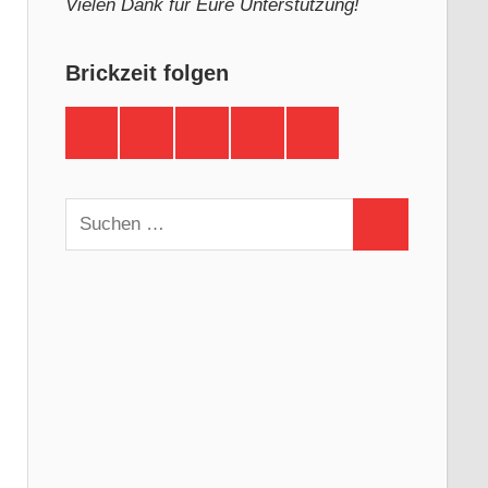
Vielen Dank für Eure Unterstützung!
Brickzeit folgen
Brickzeit
Brickzeit
Brickzeit
Brickzeit
Brickzeit
auf
auf
auf
auf
auf
Facebook
Twitter
Instagram
YouTube
Telegram
Suchen
Suchen
nach: