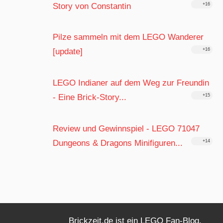
Story von Constantin
+16
Pilze sammeln mit dem LEGO Wanderer
[update]
+16
LEGO Indianer auf dem Weg zur Freundin
- Eine Brick-Story...
+15
Review und Gewinnspiel - LEGO 71047
Dungeons & Dragons Minifiguren...
+14
Brickzeit.de ist ein LEGO Fan-Blog.