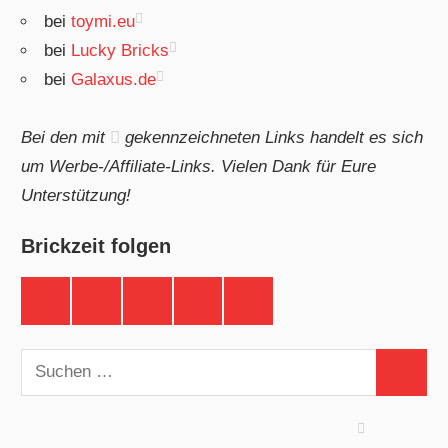
bei
toymi.eu
bei
Lucky Bricks
bei
Galaxus.de
Bei den mit
gekennzeichneten Links handelt es sich
um Werbe-/Affiliate-Links. Vielen Dank für Eure
Unterstützung!
Brickzeit folgen
Brickzeit
Brickzeit
Brickzeit
Brickzeit
Brickzeit
auf
auf
auf
auf
auf
Facebook
Twitter
Instagram
YouTube
Telegram
Suchen
Suchen
nach: