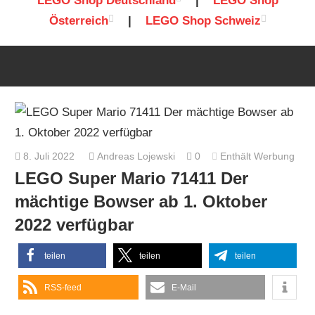
LEGO Shop Deutschland
|
LEGO Shop
Österreich
|
LEGO Shop Schweiz
8. Juli 2022
Andreas Lojewski
0
Enthält Werbung
LEGO Super Mario 71411 Der
mächtige Bowser ab 1. Oktober
2022 verfügbar
teilen
teilen
teilen
RSS-feed
E-Mail