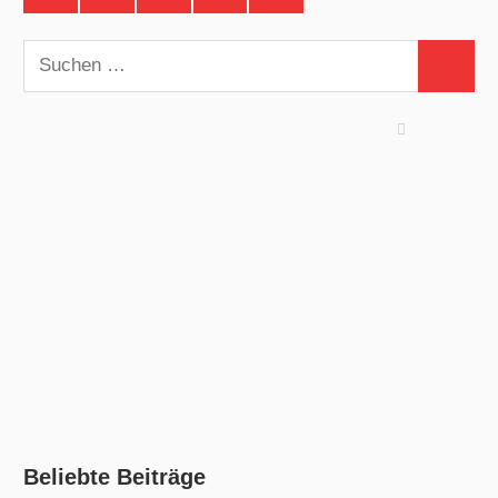
auf
auf
auf
auf
auf
Facebook
Twitter
Instagram
YouTube
Telegram
Suchen
Suchen
nach:
Beliebte Beiträge