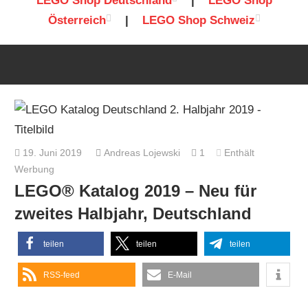
LEGO Shop Deutschland
|
LEGO Shop
Österreich
|
LEGO Shop Schweiz
19. Juni 2019
Andreas Lojewski
1
Enthält
Werbung
LEGO® Katalog 2019 – Neu für
zweites Halbjahr, Deutschland
teilen
teilen
teilen
RSS-feed
E-Mail