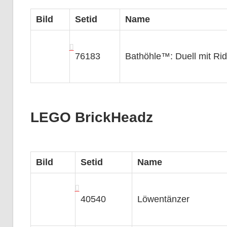
Bild
Setid
Name
76183
Bathöhle™: Duell mit Ri
LEGO BrickHeadz
Bild
Setid
Name
40540
Löwentänzer