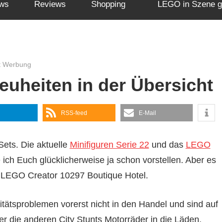
ws
Reviews
Shopping
LEGO in Szene g
t Werbung
uheiten in der Übersicht
RSS-feed
E-Mail
ets. Die aktuelle
Minifiguren Serie 22
und das
LEGO
ich Euch glücklicherweise ja schon vorstellen. Aber es
as LEGO Creator 10297 Boutique Hotel.
ätsproblemen vorerst nicht in den Handel und sind auf
 die anderen City Stunts Motorräder in die Läden.