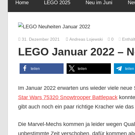
Home
LEGO 2025
Neu im Juni
Ne
31. Dezember 2021
Andreas Lojewski
0
Enthäl
LEGO Januar 2022 – Ne
teilen
teilen
teilen
Im Januar 2022 erwarten uns wieder viele neue S
Star Wars 75320 Snowtrooper Battlepack
konnte 
gibt auch noch ein paar richtige Kracher wie d
Die Marvel-Mechs kommen ja leider wegen Qualit
unbestimmte Zeit verschoben, dafür kommen aber