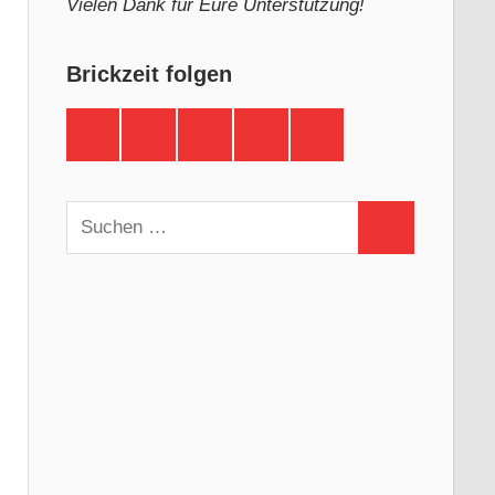
Vielen Dank für Eure Unterstützung!
Brickzeit folgen
Brickzeit
Brickzeit
Brickzeit
Brickzeit
Brickzeit
auf
auf
auf
auf
auf
Facebook
Twitter
Instagram
YouTube
Telegram
Suchen
Suchen
nach: