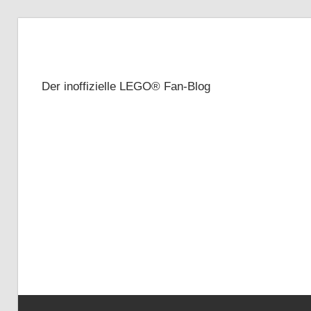
Zum
Inhalt
Brickze
springen
Der inoffizielle LEGO® Fan-Blog