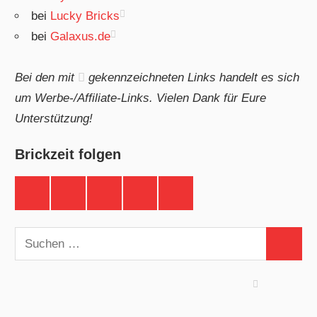
bei
Lucky Bricks
bei
Galaxus.de
Bei den mit
gekennzeichneten Links handelt es sich
um Werbe-/Affiliate-Links. Vielen Dank für Eure
Unterstützung!
Brickzeit folgen
Brickzeit
Brickzeit
Brickzeit
Brickzeit
Brickzeit
auf
auf
auf
auf
auf
Facebook
Twitter
Instagram
YouTube
Telegram
Suchen
Suchen
nach: