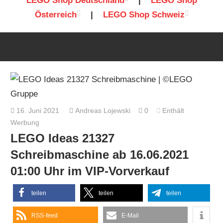
LEGO Shop Deutschland
|
LEGO Shop
Österreich
|
LEGO Shop Schweiz
16. Juni 2021
Andreas Lojewski
0
Enthält
Werbung
LEGO Ideas 21327
Schreibmaschine ab 16.06.2021
01:00 Uhr im VIP-Vorverkauf
teilen
teilen
teilen
RSS-feed
E-Mail