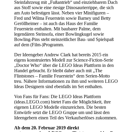
Steinfahrzeug mit „Fußantrieb“ und einziehbarem Dach
aus Stoff sowie eine riesige Dinosaurierrippe, die sich
am Auto befestigen lässt. Neben vier Minifiguren –
Fred und Wilma Feuerstein sowie Barney und Betty
Geröllheimer – ist auch das Haus der Familie
Feuerstein enthalten. Mit baubarer Palme, dem
legendären Steinsofa, einer Bowlingkugel sowie
Bowling-Pins steht steinzeitlicher Bau- und Spielspaß
auf dem (Film-)Programm.
Der Ideengeber Andrew Clark hat bereits 2015 ein
eigens konstruiertes Modell zur Science-Fiction-Serie
„Doctor Who“ über die LEGO Ideas Plattform in den
Handel gebracht. Er bleibt daher auch mit „The
Flintstones – Familie Feuerstein“ dem Serien-Motto
treu. Nähere Informationen zu ihm und weiteren LEGO
Ideas Designern sind ebenfalls im Set enthalten.
Von Fans für Fans: Die LEGO Ideas Plattform
(ideas.LEGO.com) bietet Fans die Möglichkeit, ihre
eigenen LEGO Modelle einzureichen. Die besten
Entwürfe setzt die LEGO Gruppe um und lässt den
Ideengebern einen Teil des Verkaufserlöses zukommen.
Ab dem 20. Februar 2019 direkt