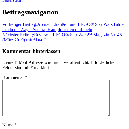
Feuerstein
Beitragsnavigation
Vorheriger Beitrag:
Ab nach draußen und LEGO® Star Wars Bilder
machen – Aayla Secura, Kampfdroiden und mehr
Nächster Beitrag:
Review – LEGO® Star Wars™ Magazin Nr. 45
(März 2019) mit Slave I
Kommentar hinterlassen
Deine E-Mail-Adresse wird nicht veröffentlicht.
Erforderliche
Felder sind mit
*
markiert
Kommentar
*
Name
*