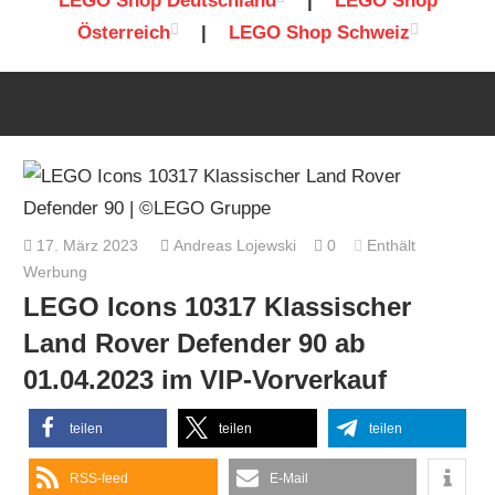
LEGO Shop Deutschland
|
LEGO Shop
Österreich
|
LEGO Shop Schweiz
17. März 2023
Andreas Lojewski
0
Enthält
Werbung
LEGO Icons 10317 Klassischer
Land Rover Defender 90 ab
01.04.2023 im VIP-Vorverkauf
teilen
teilen
teilen
RSS-feed
E-Mail