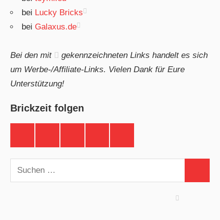
bei
Lucky Bricks
bei
Galaxus.de
Bei den mit
gekennzeichneten Links handelt es sich
um Werbe-/Affiliate-Links. Vielen Dank für Eure
Unterstützung!
Brickzeit folgen
Brickzeit
Brickzeit
Brickzeit
Brickzeit
Brickzeit
auf
auf
auf
auf
auf
Facebook
Twitter
Instagram
YouTube
Telegram
Suchen
Suchen
nach: