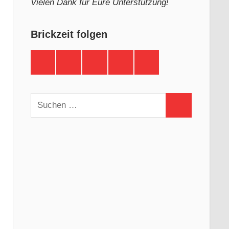
Vielen Dank für Eure Unterstützung!
Brickzeit folgen
Brickzeit
Brickzeit
Brickzeit
Brickzeit
Brickzeit
auf
auf
auf
auf
auf
Facebook
Twitter
Instagram
YouTube
Telegram
Suchen
Suchen
nach: