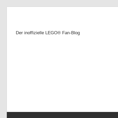
Zum
Inhalt
Brickze
springen
Der inoffizielle LEGO® Fan-Blog