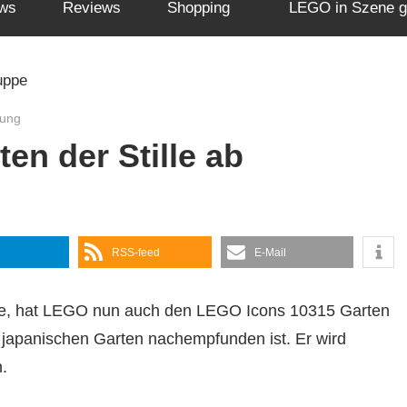
ws
Reviews
Shopping
LEGO in Szene g
bung
en der Stille ab
RSS-feed
E-Mail
de, hat LEGO nun auch den LEGO Icons 10315 Garten
len japanischen Garten nachempfunden ist. Er wird
.