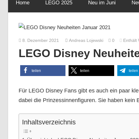
Home
LEGO 2025
Neu im Juni
Ne
8. Dezember 2021
Andreas Lojewski
0
Enthält
LEGO Disney Neuheite
teilen
teilen
teilen
Für LEGO Disney Fans gibt es auch ein paar klei
dabei die Prinzessinnenfiguren. Sie haben kein
Inhaltsverzeichnis