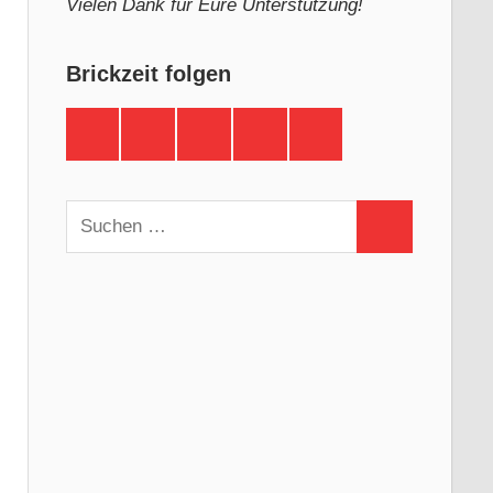
Vielen Dank für Eure Unterstützung!
Brickzeit folgen
Brickzeit
Brickzeit
Brickzeit
Brickzeit
Brickzeit
auf
auf
auf
auf
auf
Facebook
Twitter
Instagram
YouTube
Telegram
Suchen
Suchen
nach: