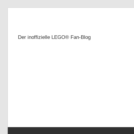
Zum
Inhalt
Brickze
springen
Der inoffizielle LEGO® Fan-Blog