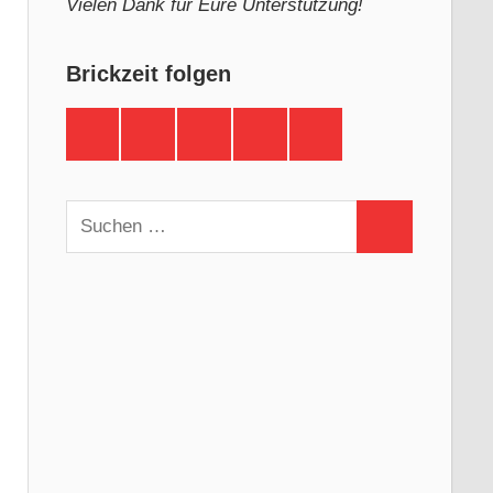
Vielen Dank für Eure Unterstützung!
Brickzeit folgen
Brickzeit
Brickzeit
Brickzeit
Brickzeit
Brickzeit
auf
auf
auf
auf
auf
Facebook
Twitter
Instagram
YouTube
Telegram
Suchen
Suchen
nach: