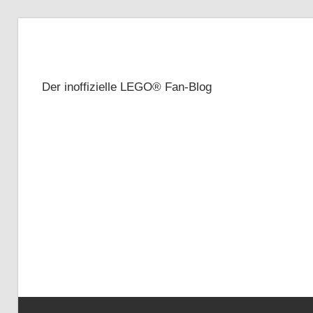
Zum
Inhalt
Brickze
springen
Der inoffizielle LEGO® Fan-Blog