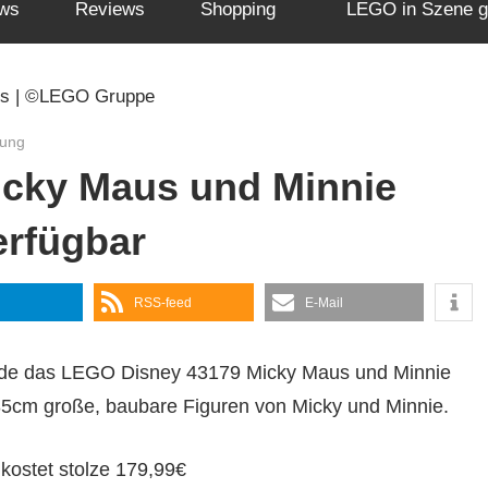
ws
Reviews
Shopping
LEGO in Szene g
bung
cky Maus und Minnie
erfügbar
RSS-feed
E-Mail
rde das LEGO Disney 43179 Micky Maus und Minnie
 35cm große, baubare Figuren von Micky und Minnie.
kostet stolze 179,99€