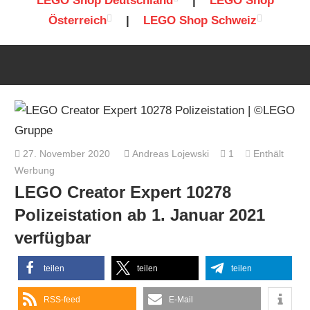
LEGO Shop Deutschland
|
LEGO Shop
Österreich
|
LEGO Shop Schweiz
27. November 2020
Andreas Lojewski
1
Enthält
Werbung
LEGO Creator Expert 10278
Polizeistation ab 1. Januar 2021
verfügbar
teilen
teilen
teilen
RSS-feed
E-Mail