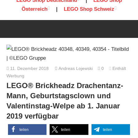
LEGO Shop Deutschland
|
LEGO Shop
Österreich
|
LEGO Shop Schweiz
11. Dezember 2018
Andreas Lojewski
0
Enthält
Werbung
LEGO® Brickheadz Drachentanz-
Mann, Geburtstagsclown und
Valentinstag-Welpe ab 1. Januar
2019 verfügbar
teilen
teilen
teilen