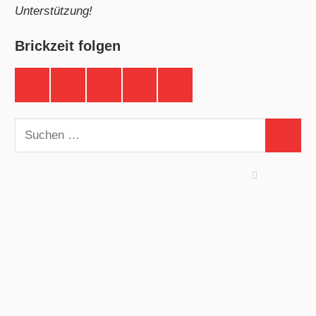
Unterstützung!
Brickzeit folgen
Brickzeit
Brickzeit
Brickzeit
Brickzeit
Brickzeit
auf
auf
auf
auf
auf
Facebook
Twitter
Instagram
YouTube
Telegram
Suchen
Suchen
nach: