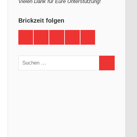
Vielen Dank für Eure Unterstützung!
Brickzeit folgen
Brickzeit
Brickzeit
Brickzeit
Brickzeit
Brickzeit
auf
auf
auf
auf
auf
Facebook
Twitter
Instagram
YouTube
Telegram
Suchen
Suchen
nach: