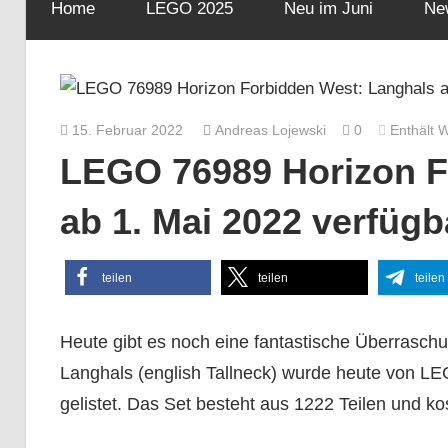
Home
LEGO 2025
Neu im Juni
Ne
15. Februar 2022
Andreas Lojewski
0
Enthält 
LEGO 76989 Horizon F
ab 1. Mai 2022 verfügb
teilen
teilen
teilen
Heute gibt es noch eine fantastische Überrasc
Langhals (english Tallneck) wurde heute von LE
gelistet. Das Set besteht aus 1222 Teilen und ko