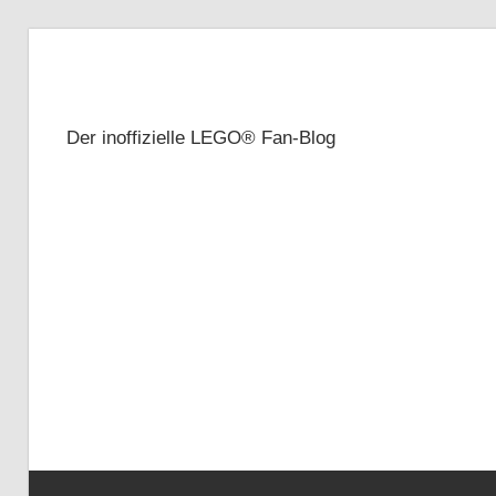
Zum
Inhalt
Brickze
springen
Der inoffizielle LEGO® Fan-Blog