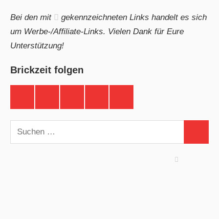
Bei den mit
gekennzeichneten Links handelt es sich
um Werbe-/Affiliate-Links. Vielen Dank für Eure
Unterstützung!
Brickzeit folgen
Brickzeit
Brickzeit
Brickzeit
Brickzeit
Brickzeit
auf
auf
auf
auf
auf
Facebook
Twitter
Instagram
YouTube
Telegram
Suchen
Suchen
nach: