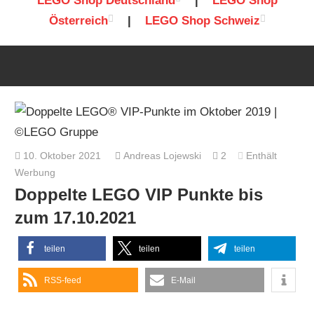
LEGO Shop Deutschland
|
LEGO Shop
Österreich
|
LEGO Shop Schweiz
10. Oktober 2021
Andreas Lojewski
2
Enthält
Werbung
Doppelte LEGO VIP Punkte bis
zum 17.10.2021
teilen
teilen
teilen
RSS-feed
E-Mail