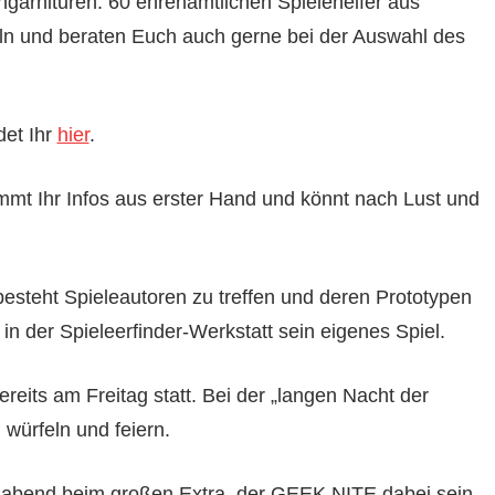
chgarnituren. 60 ehrenamtlichen Spielehelfer aus
ln und beraten Euch auch gerne bei der Auswahl des
det Ihr
hier
.
mt Ihr Infos aus erster Hand und könnt nach Lust und
 besteht Spieleautoren zu treffen und deren Prototypen
in der Spieleerfinder-Werkstatt sein eigenes Spiel.
reits am Freitag statt. Bei der „langen Nacht der
 würfeln und feiern.
gabend beim großen Extra, der GEEK NITE dabei sein.