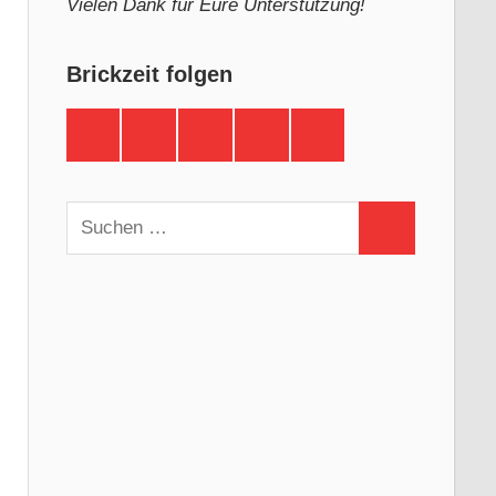
Vielen Dank für Eure Unterstützung!
Brickzeit folgen
Brickzeit
Brickzeit
Brickzeit
Brickzeit
Brickzeit
auf
auf
auf
auf
auf
Facebook
Twitter
Instagram
YouTube
Telegram
Suchen
Suchen
nach: