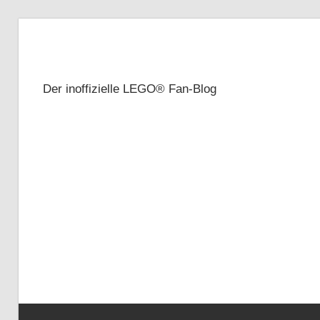
Zum
Inhalt
Brickze
springen
Der inoffizielle LEGO® Fan-Blog