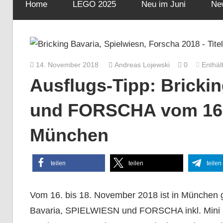
Home
LEGO 2025
Neu im Juni
Ne
14. November 2018
Andreas Lojewski
0
Enthäl
Ausflugs-Tipp: Bricki
und FORSCHA vom 16. 
München
teilen
teilen
teilen
Vom 16. bis 18. November 2018 ist in München g
Bavaria, SPIELWIESN und FORSCHA inkl. Mini Ma