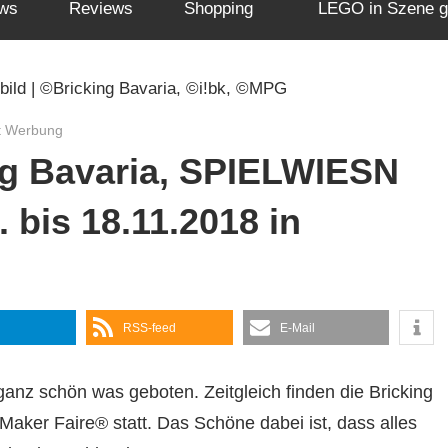
ws
Reviews
Shopping
LEGO in Szene g
t Werbung
ng Bavaria, SPIELWIESN
bis 18.11.2018 in
RSS-feed
E-Mail
anz schön was geboten. Zeitgleich finden die Bricking
ker Faire® statt. Das Schöne dabei ist, dass alles