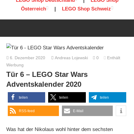
LEGO Shop Deutschland
|
LEGO Shop
Österreich
|
LEGO Shop Schweiz
6. Dezember 2020
Andreas Lojewski
0
Enthält
Werbung
Tür 6 – LEGO Star Wars
Adventskalender 2020
teilen
teilen
teilen
RSS-feed
E-Mail
Was hat der Nikolaus wohl hinter dem sechsten