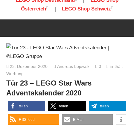
LEGO Shop Deutschland
|
LEGO Shop
Österreich
|
LEGO Shop Schweiz
23. Dezember 2020
Andreas Lojewski
0
Enthält
Werbung
Tür 23 – LEGO Star Wars
Adventskalender 2020
teilen
teilen
teilen
RSS-feed
E-Mail