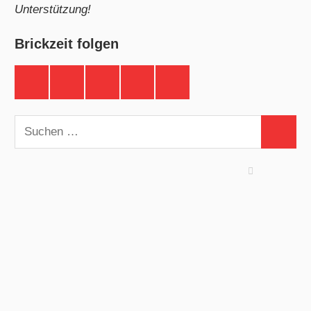
Unterstützung!
Brickzeit folgen
Brickzeit
Brickzeit
Brickzeit
Brickzeit
Brickzeit
auf
auf
auf
auf
auf
Facebook
Twitter
Instagram
YouTube
Telegram
Suchen
Suchen
nach: