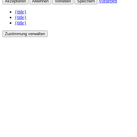
Vorlieben
Akzeptieren
Ablehnen
Vorlieben
Speichern
{title}
{title}
{title}
Zustimmung verwalten