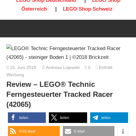
LEGO Shop Deutschland
|
LEGO Shop
Österreich
|
LEGO Shop Schweiz
16. Juni 2018
Andreas Lojewski
0
Enthält
Werbung
Review – LEGO® Technic
Ferngesteuerter Tracked Racer
(42065)
teilen
teilen
teilen
RSS-feed
E-Mail