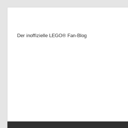
Zum
Inhalt
Brickze
springen
Der inoffizielle LEGO® Fan-Blog