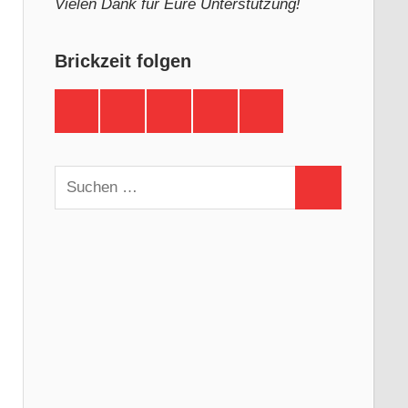
Vielen Dank für Eure Unterstützung!
Brickzeit folgen
Brickzeit
Brickzeit
Brickzeit
Brickzeit
Brickzeit
auf
auf
auf
auf
auf
Facebook
Twitter
Instagram
YouTube
Telegram
Suchen
Suchen
nach: