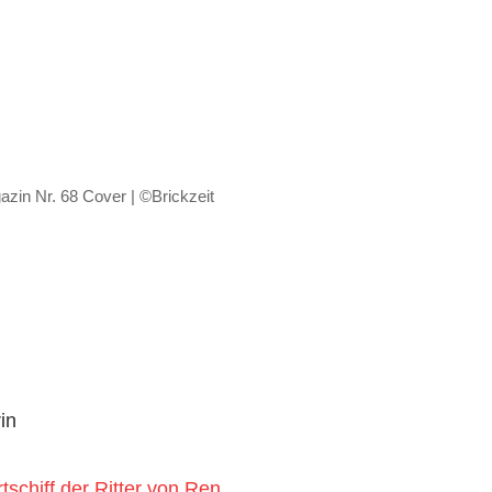
in Nr. 68 Cover | ©Brickzeit
in
chiff der Ritter von Ren