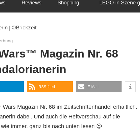
ws
Reviews
Shopping
LEGO in Szene g
erbung
Wars™ Magazin Nr. 68
dalorianerin
RSS-feed
E-Mail
Wars Magazin Nr. 68 im Zeitschriftenhandel erhältlich.
ianerin dabei. Und auch die Heftvorschau auf die
 wie immer, ganz bis nach unten lesen 😉