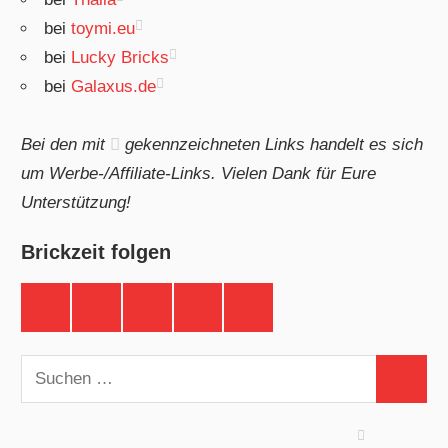
bei
toymi.eu
bei
Lucky Bricks
bei
Galaxus.de
Bei den mit
gekennzeichneten Links handelt es sich
um Werbe-/Affiliate-Links. Vielen Dank für Eure
Unterstützung!
Brickzeit folgen
Brickzeit
Brickzeit
Brickzeit
Brickzeit
Brickzeit
auf
auf
auf
auf
auf
Facebook
Twitter
Instagram
YouTube
Telegram
Suchen
Suchen
nach: