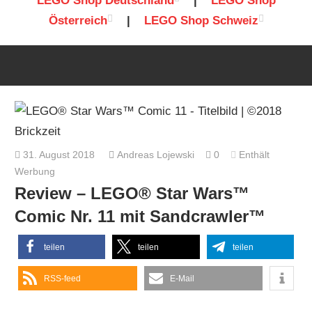
LEGO Shop Deutschland
|
LEGO Shop
Österreich
|
LEGO Shop Schweiz
31. August 2018
Andreas Lojewski
0
Enthält
Werbung
Review – LEGO® Star Wars™
Comic Nr. 11 mit Sandcrawler™
teilen
teilen
teilen
RSS-feed
E-Mail