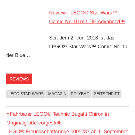
Review - LEGO® Star Wars™
Comic Nr. 10 mit TIE Advanced™
Seit dem 2. Juni 2018 ist das
LEGO® Star Wars™ Comic Nr. 10
der Blue…
REVIEWS
LEGO STAR WARS
MAGAZIN
POLYBAG
ZEITSCHRIFT
Beitragsnavigation
Vorheriger
Fahrbarer LEGO® Technic Bugatti Chiron in
Beitrag:
Originalgröße vorgestellt
Nächster
LEGO® Freundschaftsringe 5005237 ab 1. September