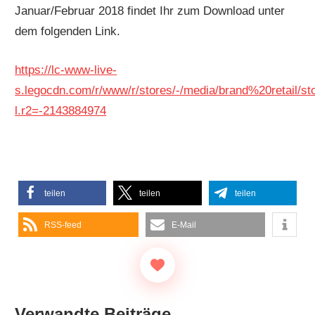
Januar/Februar 2018 findet Ihr zum Download unter
dem folgenden Link.
https://lc-www-live-
s.legocdn.com/r/www/r/stores/-/media/brand%20retail/
l.r2=-2143884974
teilen
teilen
teilen
RSS-feed
E-Mail
Verwandte Beiträge