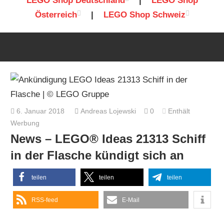
LEGO Shop Deutschland
|
LEGO Shop
Österreich
|
LEGO Shop Schweiz
6. Januar 2018
Andreas Lojewski
0
Enthält
Werbung
News – LEGO® Ideas 21313 Schiff
in der Flasche kündigt sich an
teilen
teilen
teilen
RSS-feed
E-Mail