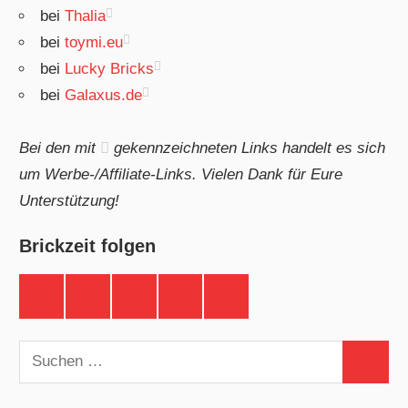
bei
Thalia
bei
toymi.eu
bei
Lucky Bricks
bei
Galaxus.de
Bei den mit
gekennzeichneten Links handelt es sich
um Werbe-/Affiliate-Links. Vielen Dank für Eure
Unterstützung!
Brickzeit folgen
Brickzeit
Brickzeit
Brickzeit
Brickzeit
Brickzeit
auf
auf
auf
auf
auf
Facebook
Twitter
Instagram
YouTube
Telegram
Suchen
Suchen
nach: