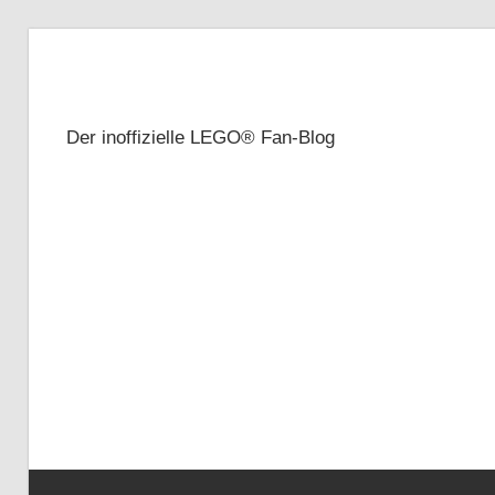
Zum
Inhalt
Brickze
springen
Der inoffizielle LEGO® Fan-Blog