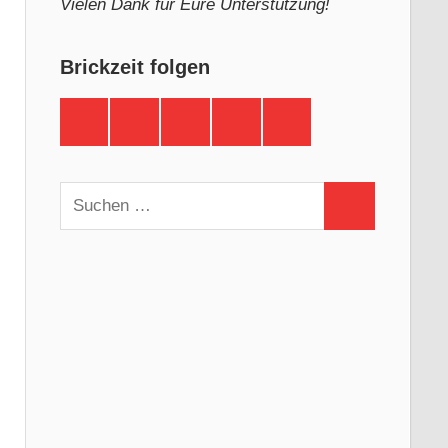
Vielen Dank für Eure Unterstützung!
Brickzeit folgen
Brickzeit
Brickzeit
Brickzeit
Brickzeit
Brickzeit
auf
auf
auf
auf
auf
Facebook
Twitter
Instagram
YouTube
Telegram
Suchen
Suchen
nach: