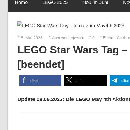
Home
LEGO 2025
Neu im Juni
Ne
8. Mai 2023
Andreas Lojewski
0
Enthält Werbu
LEGO Star Wars Tag –
[beendet]
teilen
teilen
teilen
Update 08.05.2023: Die LEGO May 4th Aktion