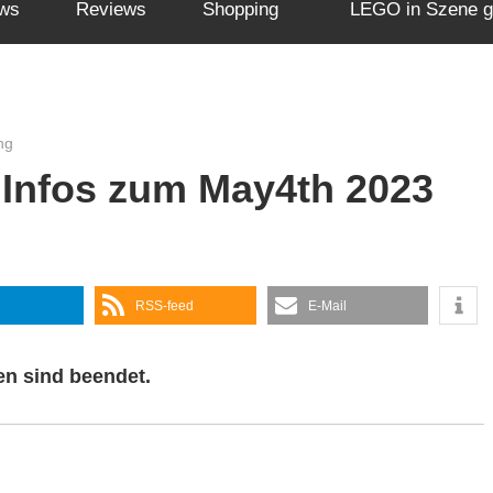
ws
Reviews
Shopping
LEGO in Szene g
ng
 Infos zum May4th 2023
RSS-feed
E-Mail
en sind beendet.