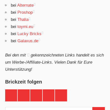
bei
Alternate
bei
Proshop
bei
Thalia
bei
toymi.eu
bei
Lucky Bricks
bei
Galaxus.de
Bei den mit
gekennzeichneten Links handelt es sich
um Werbe-/Affiliate-Links. Vielen Dank für Eure
Unterstützung!
Brickzeit folgen
Brickzeit
Brickzeit
Brickzeit
Brickzeit
Brickzeit
auf
auf
auf
auf
auf
Facebook
Twitter
Instagram
YouTube
Telegram