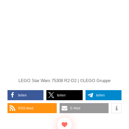
LEGO Star Wars 75308 R2-D2 | ©LEGO Gruppe
teilen
teilen
teilen
RSS-feed
E-Mail